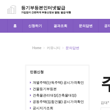
등기부등본인터넷발급
가입없이 간편하게 부동산정보 열람, 발급 대행
홈
신청하기
결과조회
문의답변
공
Home
커뮤니티
문의답변
민원신청
개별주택(단독주택) 공시가격확인
건물등기부등본
건축물관리대장(건축물대장)
공동주택(집합건물) 공시가격확인
김대*
공시지가조회