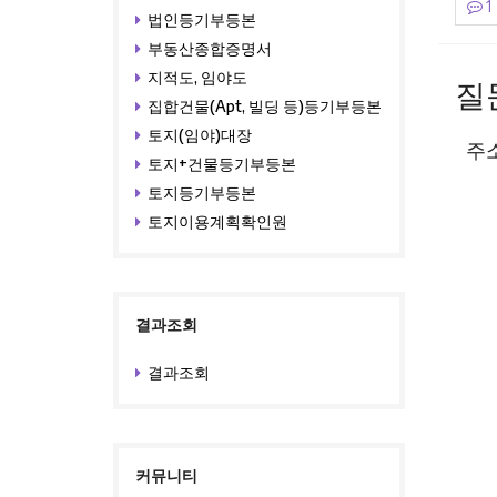
1
법인등기부등본
부동산종합증명서
본
지적도, 임야도
질
집합건물(Apt, 빌딩 등)등기부등본
토지(임야)대장
주
토지+건물등기부등본
토지등기부등본
토지이용계획확인원
결과조회
결과조회
커뮤니티