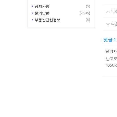
공지사항
(5)
이
문의답변
(2,105)
부동산관련정보
(6)
다
댓글
1
관리자
난고로
1850