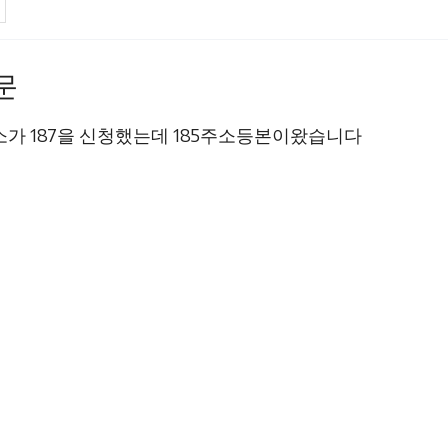
문
문
소가 187을 신청했는데 185주소등본이왔습니다