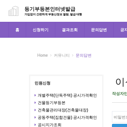
등기부등본인터넷발급
가입없이 간편하게 부동산정보 열람, 발급 대행
홈
신청하기
결과조회
문의답변
공
Home
커뮤니티
문의답변
이
민원신청
작성자만
개별주택(단독주택) 공시가격확인
건물등기부등본
건축물관리대장(건축물대장)
공동주택(집합건물) 공시가격확인
공시지가조회