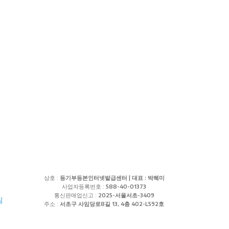
상호 :
등기부등본인터넷발급센터 | 대표 : 박혜미
사업자등록번호 :
588-40-01373
통신판매업신고 :
2025-서울서초-3409
침
주소 :
서초구 사임당로8길 13, 4층 402-L592호