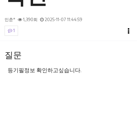
민춘*
1,390회
2025-11-07 11:44:59
1
본문
질문
등기필정보 확인하고싶습니다.