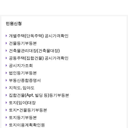
민원신청
개별주택(단독주택) 공시가격확인
건물등기부등본
건축물관리대장(건축물대장)
공동주택(집합건물) 공시가격확인
공시지가조회
법인등기부등본
부동산종합증명서
지적도, 임야도
집합건물(Apt, 빌딩 등)등기부등본
토지(임야)대장
토지+건물등기부등본
토지등기부등본
토지이용계획확인원